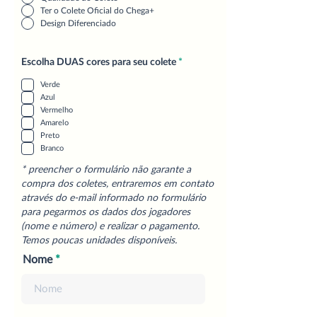
Ter o Colete Oficial do Chega+
Design Diferenciado
O
Escolha DUAS cores para seu colete
*
b
r
Verde
i
Azul
g
a
Vermelho
t
Amarelo
ó
Preto
r
Branco
i
o
* preencher o formulário não garante a
compra dos coletes, entraremos em contato
através do e-mail informado no formulário
para pegarmos os dados dos jogadores
(nome e número) e realizar o pagamento.
Temos poucas unidades disponíveis.
Nome