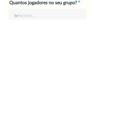
Quantos jogadores no seu grupo?
Estado
ATENÇÃO: Este email será usado para o
contato sobre os coletes
Email
ENVIAR PEDIDO