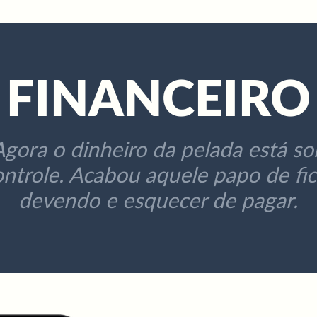
ChegaMaisApp
GrupoPRO
Pré-Jogo
Ao Vivo
Pós-Jogo
FINANCEIRO
Agora o dinheiro da pelada está so
ontrole. Acabou aquele papo de fic
devendo e esquecer de pagar.