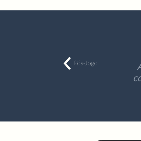
Pós-Jogo
c