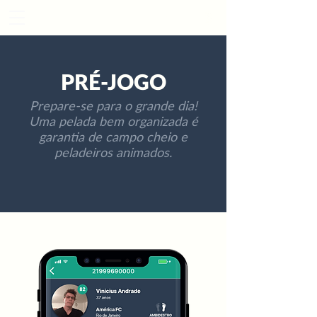
Início
Ao Vivo
PRÉ-JOGO
Prepare-se para o grande dia!
Uma pelada bem organizada é
garantia de campo cheio e
peladeiros animados.